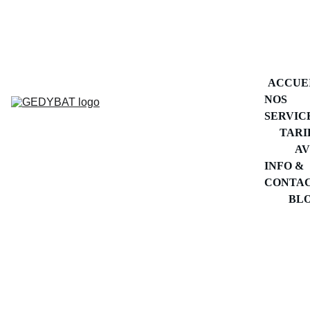
DÉPANNAGE PLOMBERIE 
ÎLE DE FRANCE
ACCUE
NOS 
SERVIC
TARI
AV
INFO & 
CONTA
BL