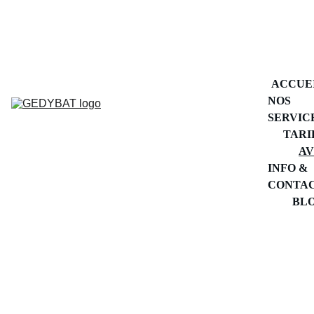
DÉPANNAGE PLOMBERIE 
ÎLE DE FRANCE
ACCUE
NOS 
SERVIC
TARI
AV
INFO & 
CONTA
BL