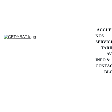
DÉPANNAGE PLOMBERIE 
ÎLE DE FRANCE
ACCUE
NOS 
SERVIC
TARI
AV
INFO & 
CONTA
BL